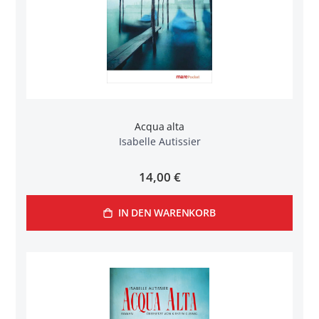
Acqua alta
Isabelle Autissier
14,00 €
IN DEN WARENKORB
n
l
rnen