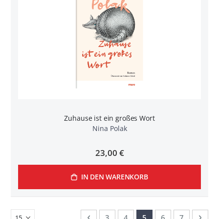
Zuhause ist ein großes Wort
Nina Polak
23,00 €
IN DEN WARENKORB
Seite
Seite
Zurück
Seite
Seite
Sie lesen gerade Seite
Seite
Seite
Seit
Weit
3
4
5
6
7