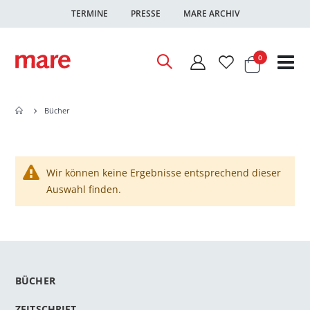
TERMINE
PRESSE
MARE ARCHIV
Warenkor
Artikel
0
Nav
ums
Bücher
Wir können keine Ergebnisse entsprechend dieser
Auswahl finden.
BÜCHER
ZEITSCHRIFT