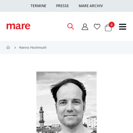
TERMINE
PRESSE
MARE ARCHIV
Warenkor
Artikel
0
Nav
ums
Hanno Hochmuth
Zum
Ende
der
Bildgalerie
springen