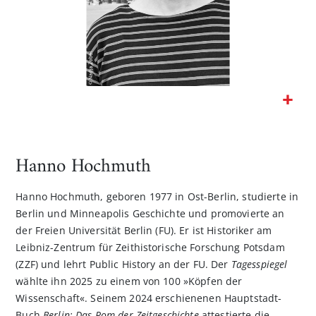
Zum
Anfang
der
Hanno Hochmuth
Bildgalerie
springen
Hanno Hochmuth, geboren 1977 in Ost-Berlin, studierte in
Berlin und Minneapolis Geschichte und promovierte an
der Freien Universität Berlin (FU). Er ist Historiker am
Leibniz-Zentrum für Zeithistorische Forschung Potsdam
(ZZF) und lehrt Public History an der FU. Der
Tagesspiegel
wählte ihn 2025 zu einem von 100 »Köpfen der
Wissenschaft«. Seinem 2024 erschienenen Hauptstadt-
Buch
Berlin: Das Rom der Zeitgeschichte
attestierte die