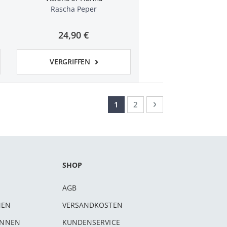
Rascha Peper
24,90 €
VERGRIFFEN
Seite
Sie lesen gerade Seite
Seite
Seite
Weiter
1
2
SHOP
AGB
NEN
VERSANDKOSTEN
INNEN
KUNDENSERVICE