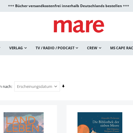
+++ Bücher versandkostenfrei innerhalb Deutschlands bestellen +++
VERLAG
TV / RADIO / PODCAST
CREW
MS CAPE RA
In
en nach
aufsteigender
Reihenfolge