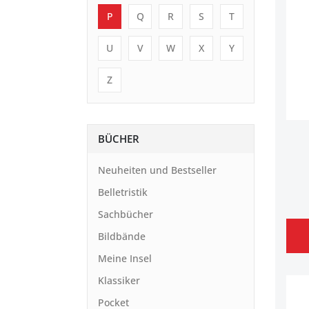
P
Q
R
S
T
U
V
W
X
Y
Z
BÜCHER
Neuheiten und Bestseller
Belletristik
Sachbücher
Bildbände
Meine Insel
Klassiker
Pocket