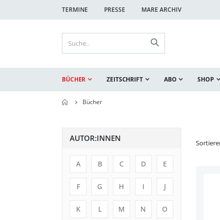
TERMINE
PRESSE
MARE ARCHIV
BÜCHER
ZEITSCHRIFT
ABO
SHOP
Bücher
AUTOR:INNEN
Sortier
A
B
C
D
E
F
G
H
I
J
K
L
M
N
O