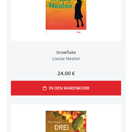
Snowflake
Louise Nealon
24,00 €
IN DEN WARENKORB
n
l
rnen