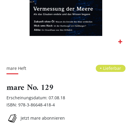
Zum
Anfang
der
mare Heft
Lieferbar
Bildgalerie
springen
mare No. 129
Erscheinungsdatum: 07.08.18
ISBN: 978-3-86648-418-4
Jetzt mare abonnieren