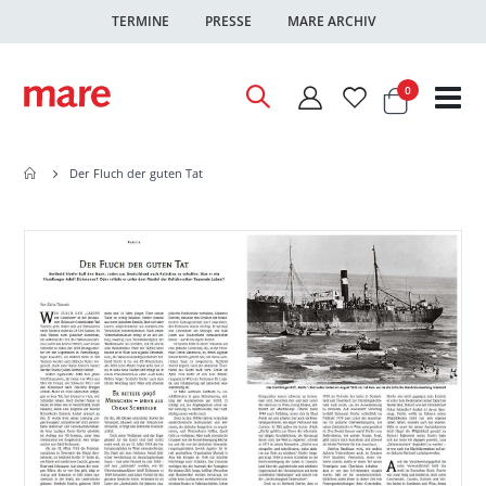
TERMINE
PRESSE
MARE ARCHIV
Warenkor
Artikel
0
Nav
ums
Der Fluch der guten Tat
Zum
Zum
Ende
Anfang
der
der
Bildgalerie
Bildgalerie
springen
springen