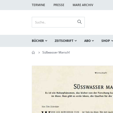
TERMINE
PRESSE
MARE ARCHIV
BÜCHER
ZEITSCHRIFT
ABO
SHOP
Süßwasser Marsch!
Zum
Zum
Ende
Anfang
der
der
Bildgalerie
Bildgalerie
springen
springen