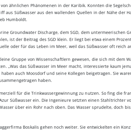
von ähnlichen Phänomenen in der Karibik. Konnten die Segelschi
iff aus Süßwasser aus den wallenden Quellen in der Nähe der Haf
ieb Humboldt.
arine Groundwater Discharge, dem SGD, dem untermeerischen G
n, ist der Beitrag des SGD klein. Er liegt bei etwa einem Prozent
uelle oder für das Leben im Meer, weil das Süßwasser oft reich a
kleine Gruppe von Wissenschaftlern gewesen, die sich mit dem W
n. „Was das Süßwasser im Meer macht, interessierte kaum jema
haben auch Moosdorf und seine Kollegen beigetragen. Sie waren d
 zusammengetragen haben.
merziell für die Trinkwassergewinnung zu nutzen. So fing die fr
’Azur Süßwasser ein. Die Ingenieure setzten einen Stahltrichter v
asser über ein Rohr nach oben. Das Wasser sprudelte, doch bis
aggerfirma Boskalis gehen noch weiter. Sie entwickelten ein Ko