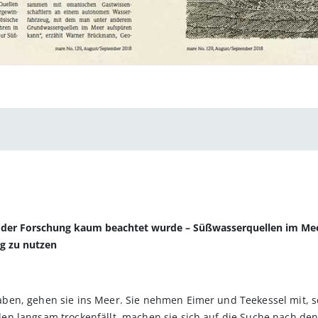
 der Forschung kaum beachtet wurde – Süßwasserquellen im Meer.
g zu nutzen
en, gehen sie ins Meer. Sie nehmen Eimer und Teekessel mit, se
 langsam trockenfällt, machen sie sich auf die Suche nach den k