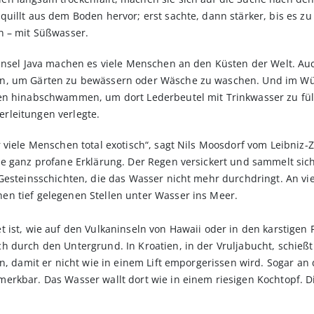
uillt aus dem Boden hervor; erst sachte, dann stärker, bis es zu 
n – mit Süßwasser.
 Insel Java machen es viele Menschen an den Küsten der Welt. Au
n, um Gärten zu bewässern oder Wäsche zu waschen. Und im Wüs
en hinabschwammen, um dort Lederbeutel mit Trinkwasser zu füll
rleitungen verlegte.
 viele Menschen total exotisch“, sagt Nils Moosdorf vom Leibniz
ne ganz profane Erklärung. Der Regen versickert und sammelt si
Gesteinsschichten, die das Wasser nicht mehr durchdringt. An vi
n tief gelegenen Stellen unter Wasser ins Meer.
 ist, wie auf den Vulkaninseln von Hawaii oder in den karstigen
 durch den Untergrund. In Kroatien, in der Vruljabucht, schießt 
in, damit er nicht wie in einem Lift emporgerissen wird. Sogar a
erkbar. Das Wasser wallt dort wie in einem riesigen Kochtopf. 