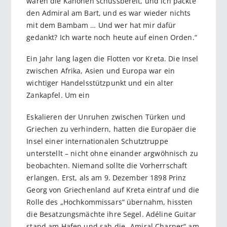
waren die Kanonen schussbereit, und ich packte
den Admiral am Bart, und es war wieder nichts
mit dem Bambam … Und wer hat mir dafür
gedankt? Ich warte noch heute auf einen Orden.“
Ein Jahr lang lagen die Flotten vor Kreta. Die Insel
zwischen Afrika, Asien und Europa war ein
wichtiger Handelsstützpunkt und ein alter
Zankapfel. Um ein
Eskalieren der Unruhen zwischen Türken und
Griechen zu verhindern, hatten die Europäer die
Insel einer internationalen Schutztruppe
unterstellt – nicht ohne einander argwöhnisch zu
beobachten. Niemand sollte die Vorherrschaft
erlangen. Erst, als am 9. Dezember 1898 Prinz
Georg von Griechenland auf Kreta eintraf und die
Rolle des „Hochkommissars“ übernahm, hissten
die Besatzungsmächte ihre Segel. Adéline Guitar
stand am Hafen und sah die „Amiral Charner“ am