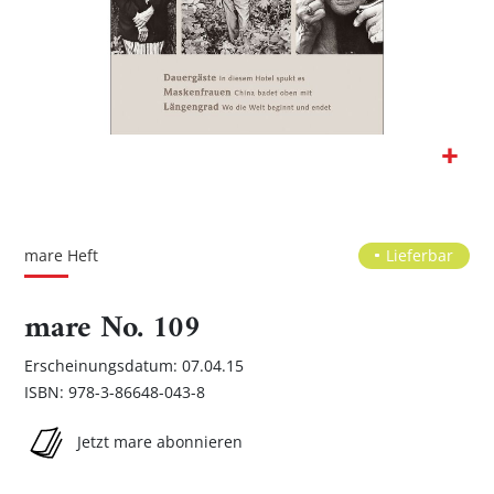
Zum
Anfang
der
mare Heft
Lieferbar
Bildgalerie
springen
mare No. 109
Erscheinungsdatum: 07.04.15
ISBN: 978-3-86648-043-8
Jetzt mare abonnieren