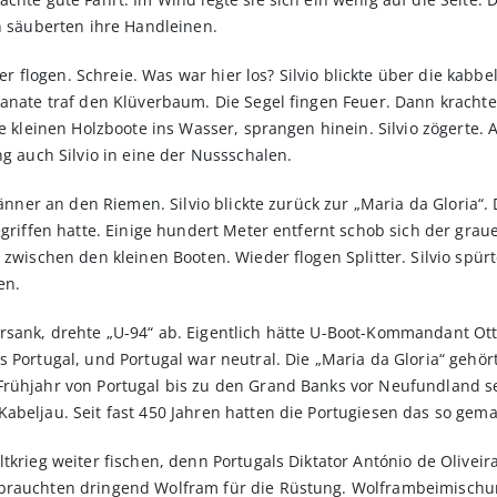
en säuberten ihre Handleinen.
ter flogen. Schreie. Was war hier los? Silvio blickte über die kabbe
ranate traf den Klüverbaum. Die Segel fingen Feuer. Dann kracht
ie kleinen Holzboote ins Wasser, sprangen hinein. Silvio zögerte.
ng auch Silvio in eine der Nussschalen.
 Männer an den Riemen. Silvio blickte zurück zur „Maria da Gloria“
gegriffen hatte. Einige hundert Meter entfernt schob sich der gr
 zwischen den kleinen Booten. Wieder flogen Splitter. Silvio spür
en.
sank, drehte „U-94“ ab. Eigentlich hätte U-Boot-Kommandant Otto 
 Portugal, und Portugal war neutral. Die „Maria da Gloria“ gehört
Frühjahr von Portugal bis zu den Grand Banks vor Neufundland s
abeljau. Seit fast 450 Jahren hatten die Portugiesen das so gema
tkrieg weiter fischen, denn Portugals Diktator António de Olivei
 brauchten dringend Wolfram für die Rüstung. Wolframbeimischu