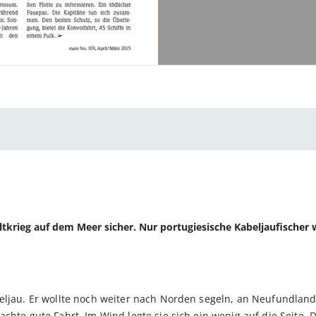
tkrieg auf dem Meer sicher. Nur portugiesische Kabeljaufischer w
eljau. Er wollte noch weiter nach Norden segeln, an Neufundland 
achte gute Fahrt. Im Wind legte sie sich ein wenig auf die Seite