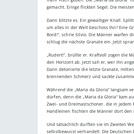
gemacht. Einige flickten Segel. Die meist
Dann blitzte es. Ein gewaltiger Knall. Split
um alles in der Welt beschoss ihn? Eine G
Bord!“, schrie Silvio. Die Männer warfen d
schlug die nächste Granate ein. Jetzt spra
„Rudert!“, brüllte er. Kraftvoll zogen die
den Horizont ab. Jetzt sah er, wer ihn an
Dann detonierte die letzte Granate, mitten
brennenden Schmerz und sackte zusamm
Während die „Maria da Gloria“ langsam ver
dürfen, denn die „Maria da Gloria“ kam aus
Zwei- und Dreimastschoner, die in jedem 
Handleinen fischten die Männer dort den K
Und tatsächlich durften sie im Zweiten Wel
selbstbewusst verhandelt: Die Deutschen