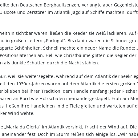
ilte den Deutschen Bergbaulizenzen, verlangte aber Gegenleistun
-Boote und Zerstörer im Atlantik Jagd auf Schiffe machten, durft
 weithin sichtbar waren, ließen die Reeder sie weiß lackieren. A
nd in großen Lettern „Portugal“. Bis dahin waren die Schoner gr
parte Schönheiten. Schnell machte ein neuer Name die Runde: „f
Positionslaternen an. Hell wie Christbäume glitten die Segler der
ten als dunkle Schatten durch die Nacht stahlen.
ur, weil sie weitersegelte, während auf dem Atlantik der Seekrieg
Seit den 1930er-Jahren waren auf dem Atlantik die ersten großen
r blieben bei ihrer Tradition, dem Handleinenfang: Jeder Fische
 waren an Bord wie Holzschalen ineinandergestapelt. Früh am Mor
s, ließen ihre Handleinen in die Tiefe gleiten und warteten auf 
rker Wind wehte.
 „Maria da Gloria“ im Atlantik versinkt, frischt der Wind auf. Die
 aneinander fest. Doch im Sturm reißen sich einige los. „Wir ha