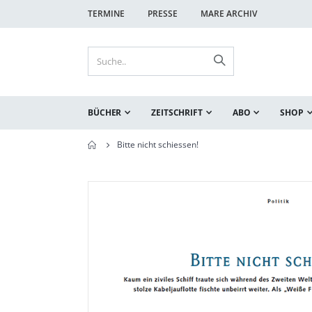
TERMINE
PRESSE
MARE ARCHIV
BÜCHER
ZEITSCHRIFT
ABO
SHOP
Bitte nicht schiessen!
Zum
Zum
Ende
Anfang
der
der
Bildgalerie
Bildgalerie
springen
springen