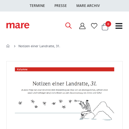
TERMINE
PRESSE
MARE ARCHIV
Warenkor
Artikel
0
Nav
ums
Notizen einer Landratte, 31.
Zum
Zum
Ende
Anfang
der
der
Bildgalerie
Bildgalerie
springen
springen