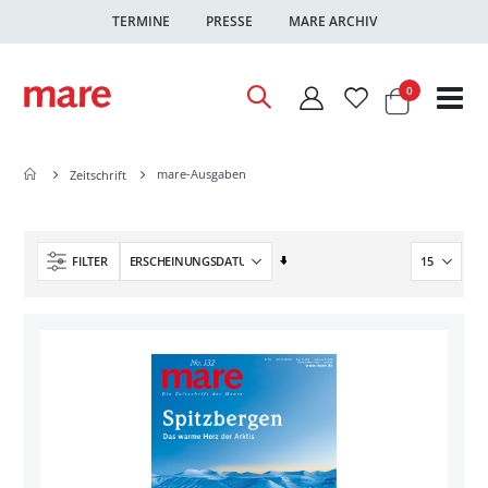
TERMINE
PRESSE
MARE ARCHIV
Warenkor
Artikel
0
Nav
ums
mare-Ausgaben
Zeitschrift
In
FILTER
aufsteigender
Reihenfolge