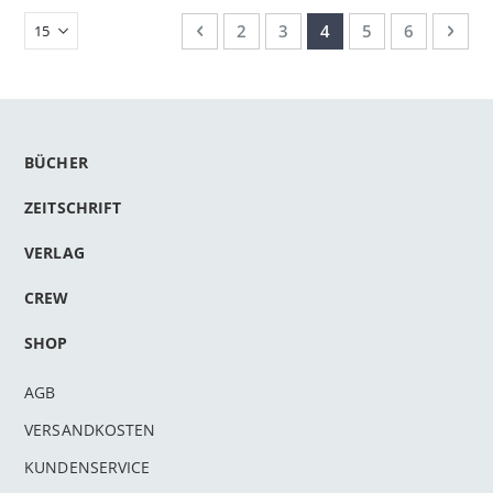
Seite
Seite
Zurück
Seite
Seite
Sie lesen gerade Seite
Seite
Seite
Seit
Weit
2
3
4
5
6
BÜCHER
ZEITSCHRIFT
VERLAG
CREW
SHOP
AGB
VERSANDKOSTEN
KUNDENSERVICE