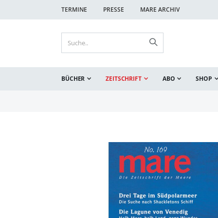
TERMINE
PRESSE
MARE ARCHIV
BÜCHER
ZEITSCHRIFT
ABO
SHOP
Zum
Ende
der
Bildgalerie
springen