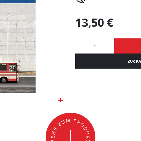
13,50 €
ZUR K