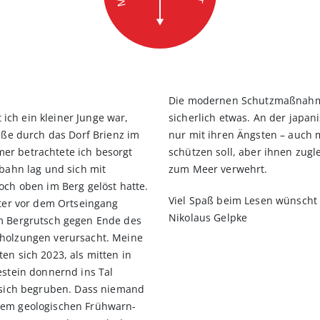
Die modernen Schutzmaßnahme
 ich ein kleiner Junge war,
sicherlich etwas. An der japa
aße durch das Dorf Brienz im
nur mit ihren Ängsten – auch m
r betrachtete ich besorgt
schützen soll, aber ihnen zugl
bahn lag und sich mit
zum Meer verwehrt.
ch oben im Berg gelöst hatte.
Viel Spaß beim Lesen wünscht
eter vor dem Ortseingang
Nikolaus Gelpke
em Bergrutsch gegen Ende des
holzungen verur­sacht. Meine
n sich 2023, als mitten in
estein donnernd ins Tal
 sich begruben. Dass niemand
nem geologischen Frühwarn­