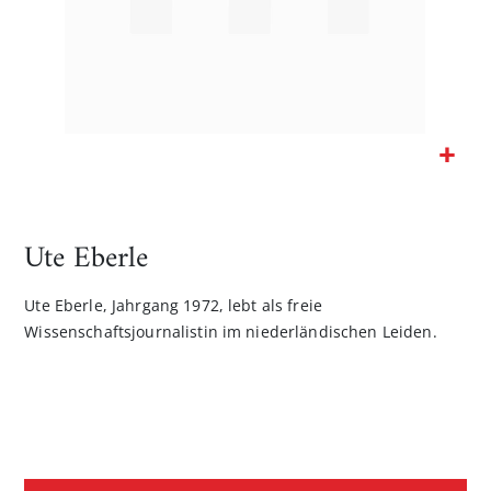
Zum
Anfang
der
Ute Eberle
Bildgalerie
springen
Ute Eberle, Jahrgang 1972, lebt als freie
Wissenschaftsjournalistin im niederländischen Leiden.