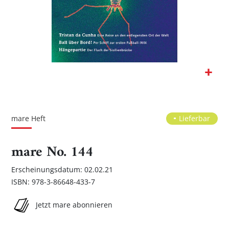
Zum
Anfang
der
mare Heft
Lieferbar
Bildgalerie
springen
mare No. 144
Erscheinungsdatum: 02.02.21
ISBN: 978-3-86648-433-7
Jetzt mare abonnieren