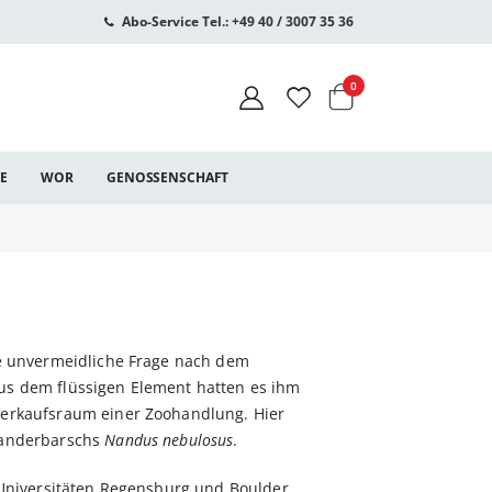
Abo-Service Tel.: +49 40 / 3007 35 36
Warenkorb
Artikel
0
CE
WOR
GENOSSENSCHAFT
ie unvermeidliche Frage nach dem
us dem flüssigen Element hatten es ihm
Verkaufsraum einer Zoohandlung. Hier
Nanderbarschs
Nandus nebulosus
.
 Universitäten Regensburg und Boulder,