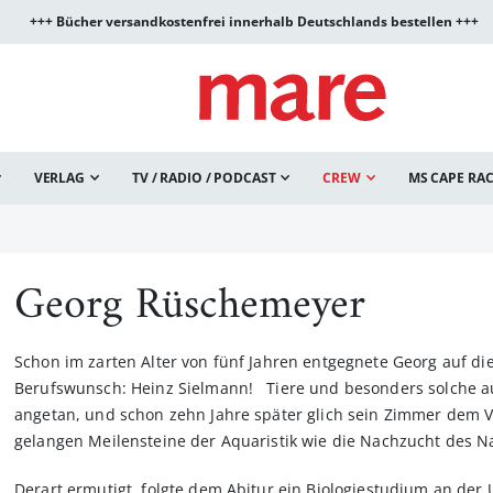
+++ Bücher versandkostenfrei innerhalb Deutschlands bestellen +++
VERLAG
TV / RADIO / PODCAST
CREW
MS CAPE RA
Georg Rüschemeyer
Schon im zarten Alter von fünf Jahren entgegnete Georg auf d
Berufswunsch: Heinz Sielmann! Tiere und besonders solche a
angetan, und schon zehn Jahre später glich sein Zimmer dem 
gelangen Meilensteine der Aquaristik wie die Nachzucht des 
Derart ermutigt, folgte dem Abitur ein Biologiestudium an der