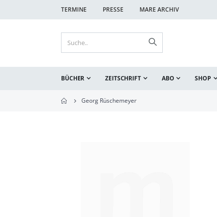
TERMINE
PRESSE
MARE ARCHIV
BÜCHER
ZEITSCHRIFT
ABO
SHOP
Georg Rüschemeyer
Zum
Ende
der
Bildgalerie
springen