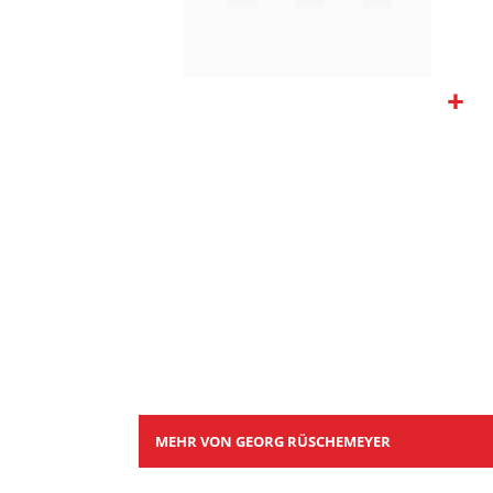
Zum
Anfang
der
Bildgalerie
springen
MEHR VON GEORG RÜSCHEMEYER