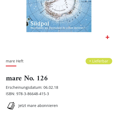
Zum
Anfang
der
mare Heft
Lieferbar
Bildgalerie
springen
mare No. 126
Erscheinungsdatum: 06.02.18
ISBN: 978-3-86648-415-3
Jetzt mare abonnieren