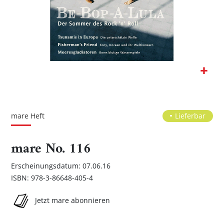
Zum
Anfang
der
mare Heft
Lieferbar
Bildgalerie
springen
mare No. 116
Erscheinungsdatum: 07.06.16
ISBN: 978-3-86648-405-4
Jetzt mare abonnieren