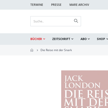
TERMINE
PRESSE
MARE ARCHIV
BÜCHER
ZEITSCHRIFT
ABO
SHOP
Die Reise mit der Snark
Zum
Ende
der
Bildgalerie
springen