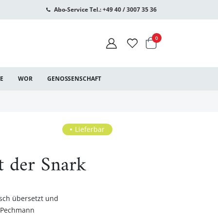
Abo-Service Tel.: +49 40 / 3007 35 36
Warenkorb
Artikel
0
CE
WOR
GENOSSENSCHAFT
Lieferbar
t der Snark
sch übersetzt und
r Pechmann