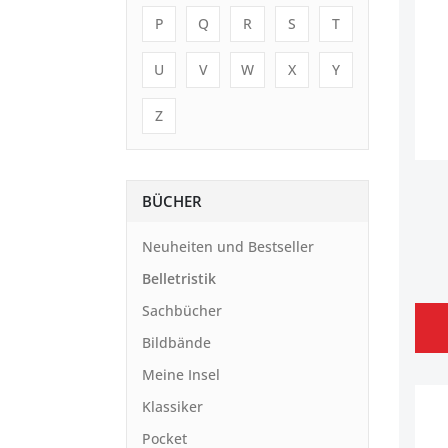
P
Q
R
S
T
U
V
W
X
Y
Z
BÜCHER
Neuheiten und Bestseller
Belletristik
Sachbücher
Bildbände
Meine Insel
Klassiker
Pocket