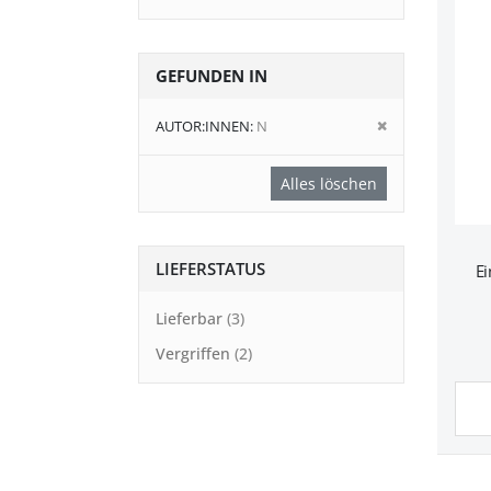
GEFUNDEN IN
Diesen
AUTOR:INNEN
N
Artikel
entfernen
Alles löschen
LIEFERSTATUS
Ei
Lieferbar
3
Vergriffen
2