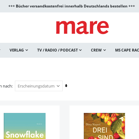
+++ Bücher versandkostenfrei innerhalb Deutschlands bestellen +++
VERLAG
TV / RADIO / PODCAST
CREW
MS CAPE RA
In
en nach
aufsteigender
Reihenfolge