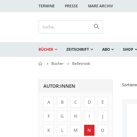
TERMINE
PRESSE
MARE ARCHIV
BÜCHER
ZEITSCHRIFT
ABO
SHOP
Bücher
Belletristik
Sortier
AUTOR:INNEN
A
B
C
D
E
F
G
H
I
J
K
L
M
N
O