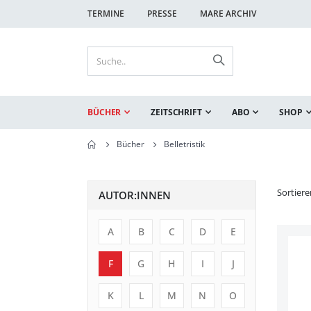
TERMINE
PRESSE
MARE ARCHIV
BÜCHER
ZEITSCHRIFT
ABO
SHOP
Bücher
Belletristik
Sortier
AUTOR:INNEN
A
B
C
D
E
F
G
H
I
J
K
L
M
N
O