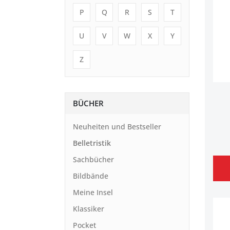
P
Q
R
S
T
U
V
W
X
Y
Z
BÜCHER
Neuheiten und Bestseller
Belletristik
Sachbücher
Bildbände
Meine Insel
Klassiker
Pocket