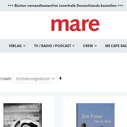
+++ Bücher versandkostenfrei innerhalb Deutschlands bestellen +++
VERLAG
TV / RADIO / PODCAST
CREW
MS CAPE RA
In
en nach
aufsteigender
Reihenfolge