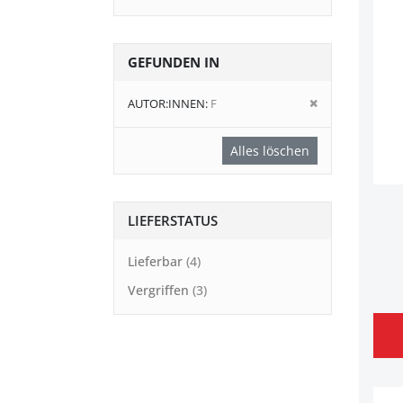
GEFUNDEN IN
Diesen
AUTOR:INNEN
F
Artikel
entfernen
Alles löschen
LIEFERSTATUS
Lieferbar
4
Vergriffen
3