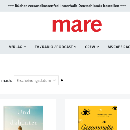
+++ Bücher versandkostenfrei innerhalb Deutschlands bestellen +++
VERLAG
TV / RADIO / PODCAST
CREW
MS CAPE RA
In
en nach
aufsteigender
Reihenfolge