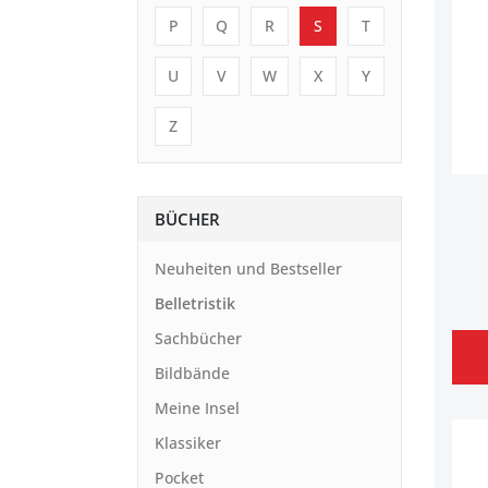
P
Q
R
S
T
U
V
W
X
Y
Z
BÜCHER
Neuheiten und Bestseller
Belletristik
Sachbücher
Bildbände
Meine Insel
Klassiker
Pocket