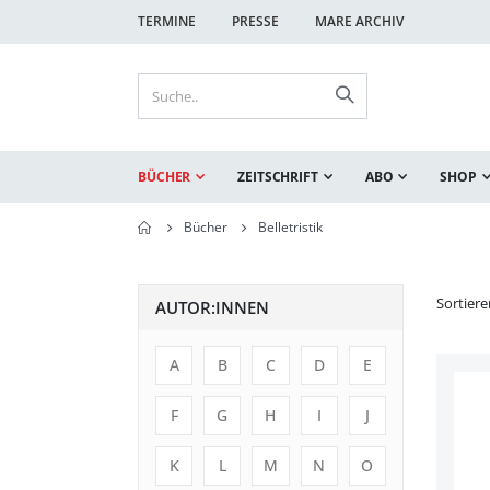
TERMINE
PRESSE
MARE ARCHIV
BÜCHER
ZEITSCHRIFT
ABO
SHOP
Bücher
Belletristik
Sortier
AUTOR:INNEN
A
B
C
D
E
F
G
H
I
J
K
L
M
N
O