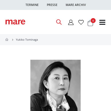
TERMINE
PRESSE
MARE ARCHIV
Warenkor
Artikel
0
Nav
ums
Yukiko Tominaga
Zum
Ende
der
Bildgalerie
springen