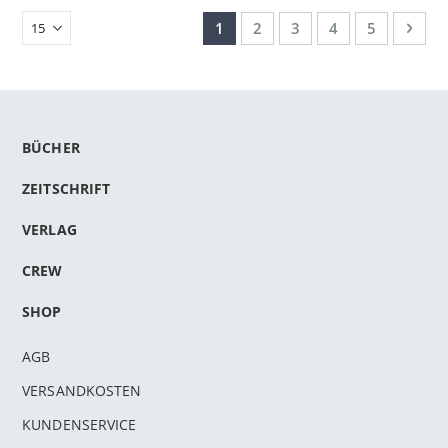
Seite
Sie lesen gerade Seite
Seite
Seite
Seite
Seite
Seit
Weit
1
2
3
4
5
BÜCHER
ZEITSCHRIFT
VERLAG
CREW
SHOP
AGB
VERSANDKOSTEN
KUNDENSERVICE