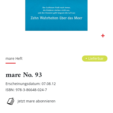
Zum
Anfang
der
mare Heft
Lieferbar
Bildgalerie
springen
mare No. 93
Erscheinungsdatum: 07.08.12
ISBN: 978-3-86648-024-7
Jetzt mare abonnieren