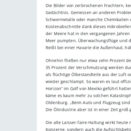
Die Bilder von zerbrochenen Frachtern, k
Gedächtnis. Gemessen an anderen Problemen
Schwermetalle oder manche Chemikalien von
Küstenabschnitte dank dieses mikrobielle
der Meere hat in den vergangenen Jahren 
Meer pumpten, Überwachungsflüge und die
Reißt bei einer Havarie die Außenhaut, häl
Ohnehin fließen nur etwa zehn Prozent de
35 Prozent der Verschmutzung werden durc
als flüchtige Ölbestandteile aus der Luft
wieder geschlampt. So waren es laut offiz
Horizon“ im Golf von Mexiko geführt hatt
käme es kaum mehr zu solchen Katastrophen
Oldenburg. „Beim Auto und Flugzeug sind
Die Ölindustrie aber ist in einer Zeit gro
Die alte Laisser-faire-Haltung wirkt heute 
Konzerne, sondern auch die Aufsichtsbehör