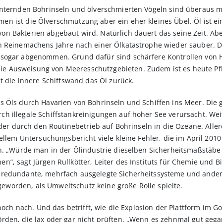
enternden Bohrinseln und ölverschmierten Vögeln sind überaus m
 ist die Ölverschmutzung aber ein eher kleines Übel. Öl ist ein 
 Bakterien abgebaut wird. Natürlich dauert das seine Zeit. Aber
n Reinemachens Jahre nach einer Ölkatastrophe wieder sauber. D
sogar abgenommen. Grund dafür sind schärfere Kontrollen von Han
 Ausweisung von Meeresschutzgebieten. Zudem ist es heute Pfli
t die innere Schiffswand das Öl zurück.
s Öls durch Havarien von Bohrinseln und Schiffen ins Meer. Die 
h illegale Schiffstankreinigungen auf hoher See verursacht. We
 oder durch den Routinebetrieb auf Bohrinseln in die Ozeane. All
iellem Untersuchungsbericht viele kleine Fehler, die im April 201
en. „Würde man in der Ölindustrie dieselben Sicherheitsmaßstäbe
“, sagt Jürgen Rullkötter, Leiter des Instituts für Chemie und B
 redundante, mehrfach ausgelegte Sicherheitssysteme und ander
ß geworden, als Umweltschutz keine große Rolle spielte.
noch nach. Und das betrifft, wie die Explosion der Plattform im Go
den, die lax oder gar nicht prüften. „Wenn es zehnmal gut gega