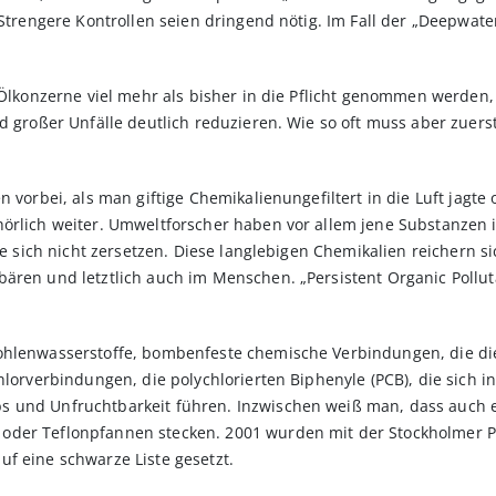
 Strengere Kontrollen seien dringend nötig. Im Fall der „Deepwate
n Ölkonzerne viel mehr als bisher in die Pflicht genommen werden
d großer Unfälle deutlich reduzieren. Wie so oft muss aber zuerst
n vorbei, als man giftige Chemikalienungefiltert in die Luft jag
örlich weiter. Umweltforscher haben vor allem jene Substanzen i
sie sich nicht zersetzen. Diese langlebigen Chemikalien reichern 
bären und letztlich auch im Menschen. „Persistent Organic Pollu
ohlenwasserstoffe, bombenfeste chemische Verbindungen, die di
Chlorverbindungen, die polychlorierten Biphenyle (PCB), die sich
 und Unfruchtbarkeit führen. Inzwischen weiß man, dass auch e
oder Teflonpfannen stecken. 2001 wurden mit der Stockholmer P
f eine schwarze Liste gesetzt.