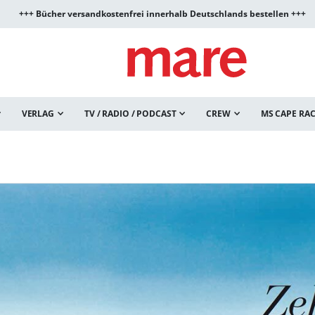
+++ Bücher versandkostenfrei innerhalb Deutschlands bestellen +++
VERLAG
TV / RADIO / PODCAST
CREW
MS CAPE RA