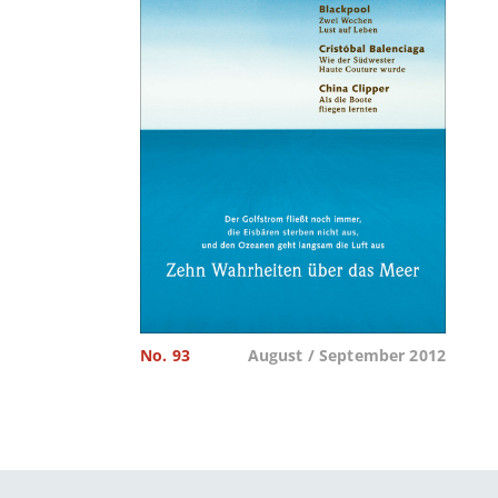
No. 93
August / September 2012