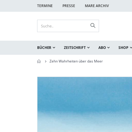
TERMINE
PRESSE
MARE ARCHIV
BÜCHER
ZEITSCHRIFT
ABO
SHOP
Zehn Wahrheiten über das Meer
Zum
Zum
Ende
Anfang
der
der
Bildgalerie
Bildgalerie
springen
springen