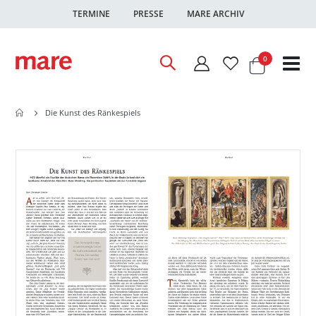
TERMINE
PRESSE
MARE ARCHIV
Warenkor
Artikel
0
Nav
ums
Die Kunst des Ränkespiels
Zum
Zum
Ende
Anfang
der
der
Bildgalerie
Bildgalerie
springen
springen