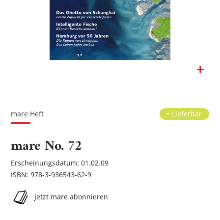
Zum
Anfang
der
mare Heft
Lieferbar
Bildgalerie
springen
mare No. 72
Erscheinungsdatum: 01.02.09
ISBN: 978-3-936543-62-9
Jetzt mare abonnieren