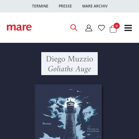
TERMINE
PRESSE
MARE ARCHIV
Warenkor
Artikel
0
Nav
ums
Diego Muzzio
Goliaths Auge