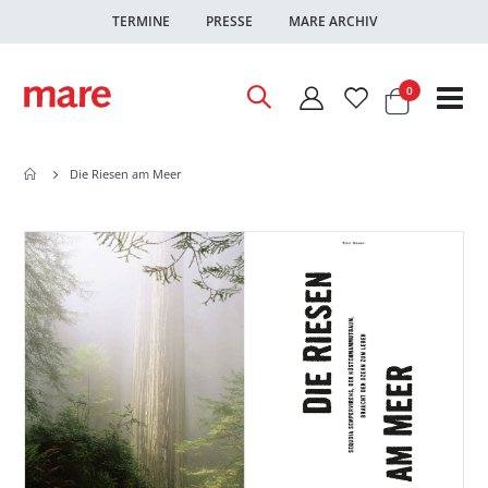
TERMINE
PRESSE
MARE ARCHIV
Warenkor
Artikel
0
Nav
ums
Die Riesen am Meer
Zum
Zum
Ende
Anfang
der
der
Bildgalerie
Bildgalerie
springen
springen