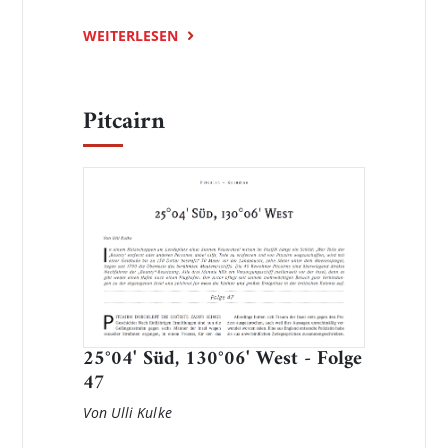
WEITERLESEN
Pitcairn
25°04' Süd, 130°06' West - Folge
47
Von Ulli Kulke