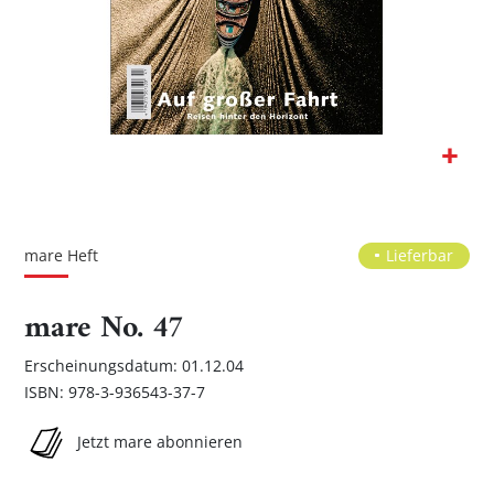
Zum
Anfang
der
mare Heft
Lieferbar
Bildgalerie
springen
mare No. 47
Erscheinungsdatum: 01.12.04
ISBN: 978-3-936543-37-7
Jetzt mare abonnieren