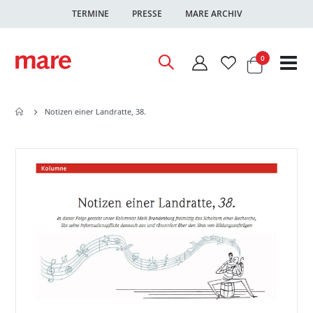
TERMINE
PRESSE
MARE ARCHIV
Warenkor
Artikel
0
Nav
ums
Notizen einer Landratte, 38.
Zum
Zum
Ende
Anfang
der
der
Bildgalerie
Bildgalerie
springen
springen