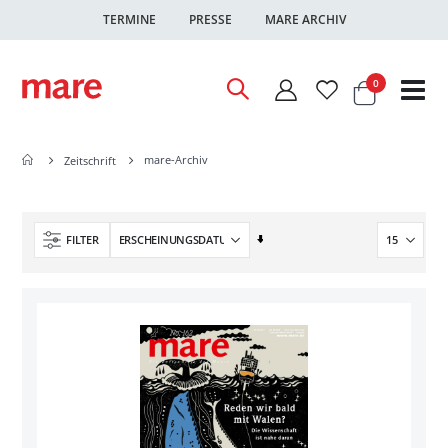
TERMINE
PRESSE
MARE ARCHIV
Warenkor
Artikel
0
Nav
ums
mare-Archiv
Zeitschrift
In
FILTER
aufsteigender
Reihenfolge