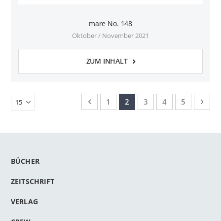
mare No. 148
Oktober / November 2021
ZUM INHALT
Seite
Seite
Zurück
Seite
Sie lesen gerade Seite
Seite
Seite
Seite
Seit
Weit
1
2
3
4
5
BÜCHER
ZEITSCHRIFT
VERLAG