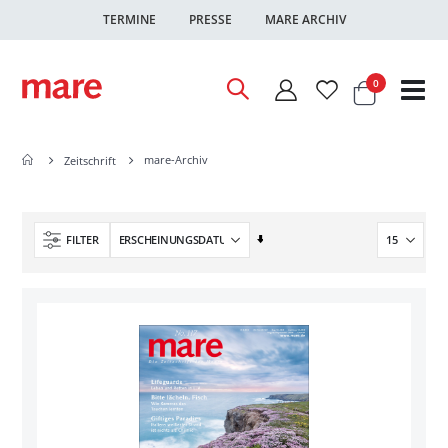
TERMINE
PRESSE
MARE ARCHIV
Warenkor
Artikel
0
Nav
ums
mare-Archiv
Zeitschrift
In
FILTER
aufsteigender
Reihenfolge