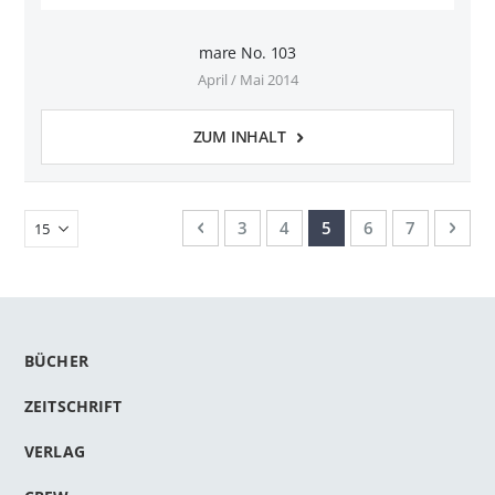
mare No. 103
April / Mai 2014
ZUM INHALT
Seite
Seite
Zurück
Seite
Seite
Sie lesen gerade Seite
Seite
Seite
Seit
Weit
3
4
5
6
7
BÜCHER
ZEITSCHRIFT
VERLAG