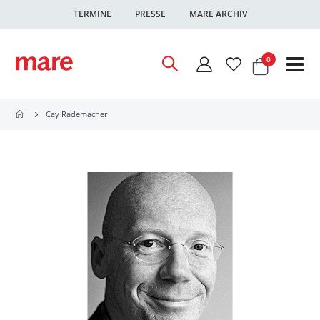
TERMINE
PRESSE
MARE ARCHIV
Warenkor
Artikel
0
Nav
ums
Cay Rademacher
Zum
Ende
der
Bildgalerie
springen