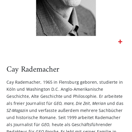
Zum
Anfang
der
Cay Rademacher
Bildgalerie
springen
Cay Rademacher, 1965 in Flensburg geboren, studierte in
Köln und Washington D.C. Anglo-Amerikanische
Geschichte, Alte Geschichte und Philosophie. Er arbeitete
als freier Journalist für
GEO, mare, Die Zeit, Merian
und das
SZ-Magazin
und verfasste außerdem mehrere Sachbücher
und historische Romane. Seit 1999 arbeitet Rademacher
als Journalist für
GEO
, heute als Geschäftsführender
Redakteur für
GEO Epoche
. Er lebt mit seiner Familie in