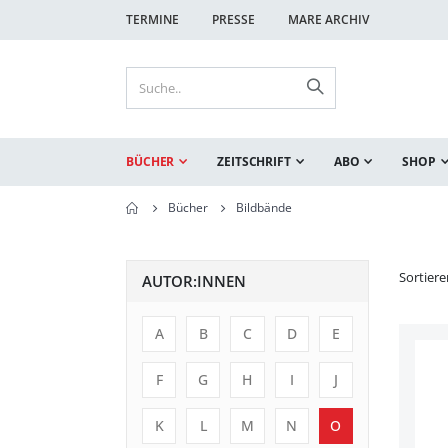
TERMINE
PRESSE
MARE ARCHIV
BÜCHER
ZEITSCHRIFT
ABO
SHOP
Bücher
Bildbände
Sortier
AUTOR:INNEN
A
B
C
D
E
F
G
H
I
J
K
L
M
N
O