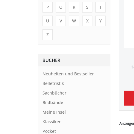
P
Q
R
S
T
U
V
W
X
Y
Z
BÜCHER
H
Neuheiten und Bestseller
Belletristik
Sachbücher
Bildbände
Meine Insel
Klassiker
Anzeige
Pocket