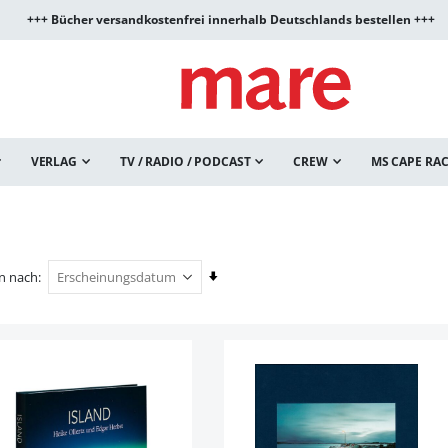
+++ Bücher versandkostenfrei innerhalb Deutschlands bestellen +++
VERLAG
TV / RADIO / PODCAST
CREW
MS CAPE RA
In
en nach
aufsteigender
Reihenfolge