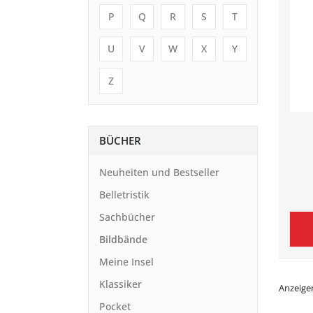
P
Q
R
S
T
U
V
W
X
Y
Z
BÜCHER
Neuheiten und Bestseller
Belletristik
Sachbücher
Bildbände
Meine Insel
Klassiker
Anzeige
Pocket