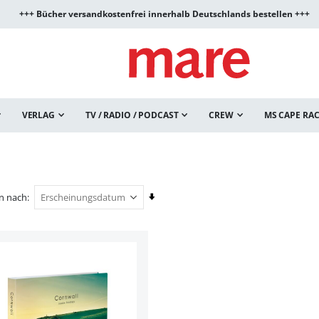
+++ Bücher versandkostenfrei innerhalb Deutschlands bestellen +++
VERLAG
TV / RADIO / PODCAST
CREW
MS CAPE RA
In
en nach
aufsteigender
Reihenfolge