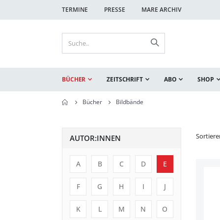
TERMINE
PRESSE
MARE ARCHIV
BÜCHER
ZEITSCHRIFT
ABO
SHOP
Bücher
Bildbände
Sortier
AUTOR:INNEN
A
B
C
D
E
F
G
H
I
J
K
L
M
N
O