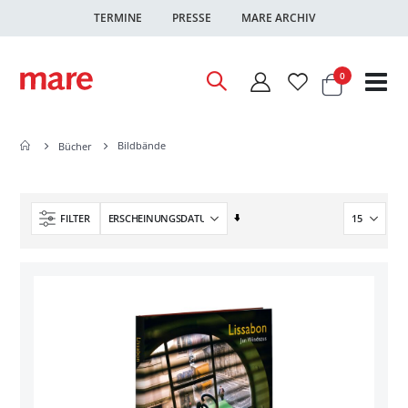
TERMINE
PRESSE
MARE ARCHIV
Warenkor
Artikel
0
Nav
ums
Bildbände
Bücher
In
FILTER
aufsteigender
Reihenfolge