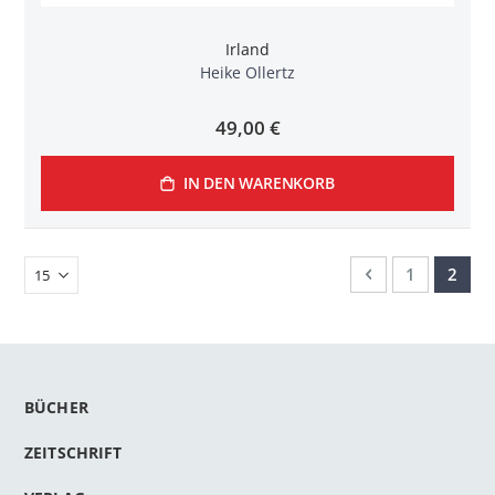
Irland
Heike Ollertz
49,00 €
IN DEN WARENKORB
Seite
Seite
Zurück
Seite
Sie le
1
2
BÜCHER
ZEITSCHRIFT