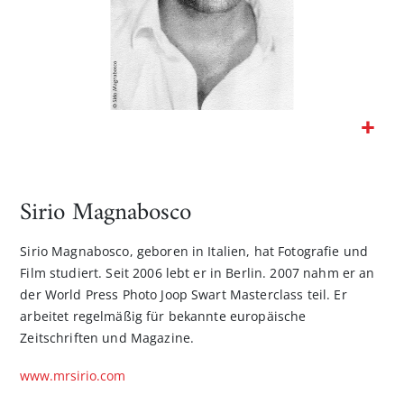
Zum
Anfang
der
Sirio Magnabosco
Bildgalerie
springen
Sirio Magnabosco, geboren in Italien, hat Fotografie und
Film studiert. Seit 2006 lebt er in Berlin. 2007 nahm er an
der World Press Photo Joop Swart Masterclass teil. Er
arbeitet regelmäßig für bekannte europäische
Zeitschriften und Magazine.
www.mrsirio.com