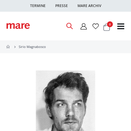
TERMINE
PRESSE
MARE ARCHIV
Warenkor
Artikel
0
Nav
ums
Sirio Magnabosco
Zum
Ende
der
Bildgalerie
springen