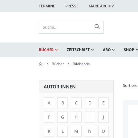
TERMINE
PRESSE
MARE ARCHIV
BÜCHER
ZEITSCHRIFT
ABO
SHOP
Bücher
Bildbände
Sortier
AUTOR:INNEN
A
B
C
D
E
F
G
H
I
J
K
L
M
N
O