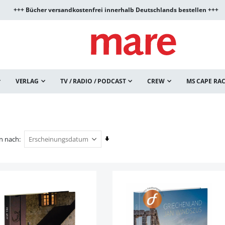
+++ Bücher versandkostenfrei innerhalb Deutschlands bestellen +++
VERLAG
TV / RADIO / PODCAST
CREW
MS CAPE RA
In
en nach
aufsteigender
Reihenfolge