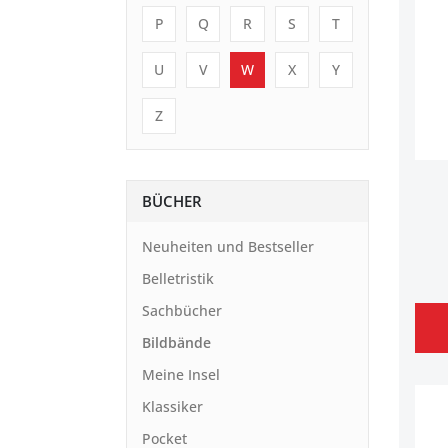
P
Q
R
S
T
U
V
W
X
Y
Z
BÜCHER
Neuheiten und Bestseller
Belletristik
Sachbücher
Bildbände
Meine Insel
Klassiker
Pocket