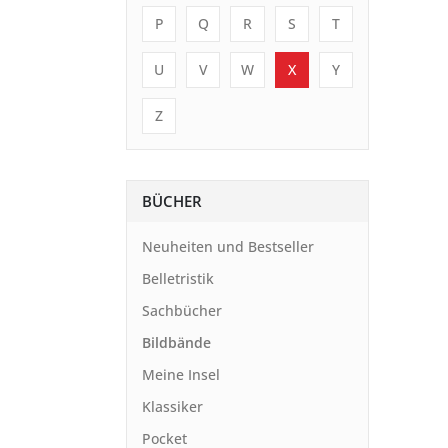
P
Q
R
S
T
U
V
W
X
Y
Z
BÜCHER
Neuheiten und Bestseller
Belletristik
Sachbücher
Bildbände
Meine Insel
Klassiker
Pocket