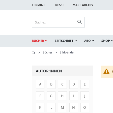
TERMINE
PRESSE
MARE ARCHIV
BÜCHER
ZEITSCHRIFT
ABO
SHOP
Bücher
Bildbände
AUTOR:INNEN
A
B
C
D
E
F
G
H
I
J
K
L
M
N
O