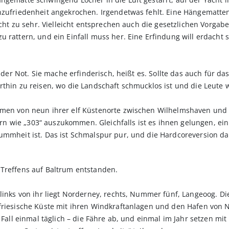
Unzufriedenheit angekrochen. Irgendetwas fehlt. Eine Hängematte
 Yacht zu sehr. Vielleicht entsprechen auch die gesetzlichen Vorg
 rattern, und ein Einfall muss her. Eine Erfindung will erdacht 
rn der Not. Sie mache erfinderisch, heißt es. Sollte das auch für
rthin zu reisen, wo die Landschaft schmucklos ist und die Leute 
amen von neun ihrer elf Küstenorte zwischen Wilhelmshaven und
n wie „303“ auszukommen. Gleichfalls ist es ihnen gelungen, ei
ummheit ist. Das ist Schmalspur pur, und die Hardcoreversion dav
 Treffens auf Baltrum entstanden.
links von ihr liegt Norderney, rechts, Nummer fünf, Langeoog. Die
tfriesische Küste mit ihren Windkraftanlagen und den Hafen von 
n Fall einmal täglich – die Fähre ab, und einmal im Jahr setzen mi