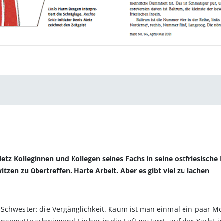
Metz Kolleginnen und Kollegen seines Fachs in seine ostfriesische
itzen zu übertreffen. Harte Arbeit. Aber es gibt viel zu lachen
 Schwester: die Vergänglichkeit. Kaum ist man einmal ein paar 
ängematte schwingend Löcher in die Luft gestarrt, auf der Yac