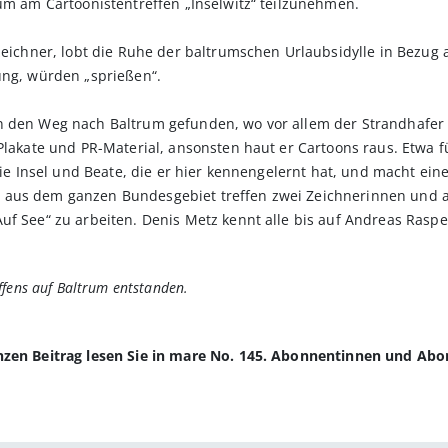
 um am Cartoonistentreffen „Inselwitz“ teilzunehmen.
ezeichner, lobt die Ruhe der baltrumschen Urlaubsidylle in Bezug
ung, würden „sprießen“.
n den Weg nach Baltrum gefunden, wo vor allem der Strandhafer s
Plakate und PR-Material, ansonsten haut er Cartoons raus. Etwa f
 die Insel und Beate, die er hier kennengelernt hat, und macht ein
 aus dem ganzen Bundesgebiet treffen zwei Zeichnerinnen und a
uf See“ zu arbeiten. Denis Metz kennt alle bis auf Andreas Raspe
ffens auf Baltrum entstanden.
anzen Beitrag lesen Sie in mare No. 145. Abonnentinnen und Ab