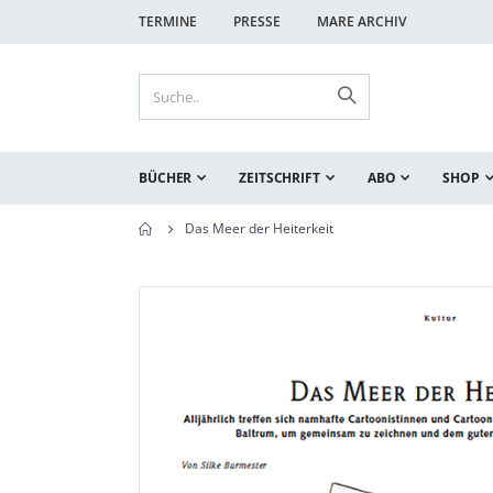
TERMINE
PRESSE
MARE ARCHIV
BÜCHER
ZEITSCHRIFT
ABO
SHOP
Das Meer der Heiterkeit
Zum
Zum
Ende
Anfang
der
der
Bildgalerie
Bildgalerie
springen
springen