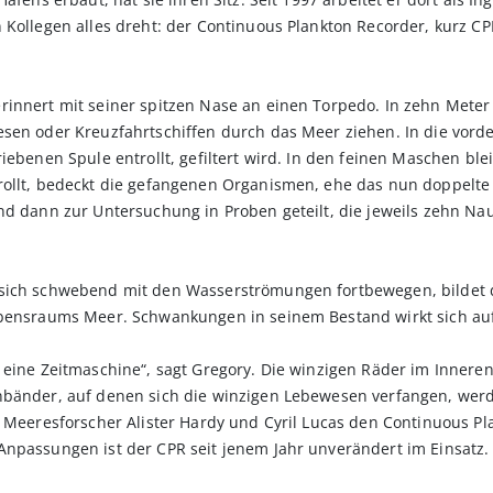
 Kollegen alles dreht: der Continuous Plankton Recorder, kurz CP
innert mit seiner spitzen Nase an einen Torpedo. In zehn Meter 
esen oder Kreuzfahrtschiffen durch das Meer ziehen. In die vord
iebenen Spule entrollt, gefiltert wird. In den feinen Maschen ble
rollt, bedeckt die gefangenen Organismen, ehe das nun doppelt
nd dann zur Untersuchung in Proben geteilt, die jeweils zehn Nau
sich schwebend mit den Wasserströmungen fortbewegen, bildet da
ebensraums Meer. Schwankungen in seinem Bestand wirkt sich auf 
e eine Zeitmaschine“, sagt Gregory. Die winzigen Räder im Inn
enbänder, auf denen sich die winzigen Lebewesen verfangen, we
n Meeresforscher Alister Hardy und Cyril Lucas den Continuous Pl
Anpassungen ist der CPR seit jenem Jahr unverändert im Einsatz.