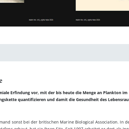
e
 geniale Erfindung vor, mit der bis heute die Menge an Plankton 
ungskette quantifizieren und damit die Gesundheit des Lebensra
mand sonst bei der britischen Marine Biological Association. In de
fens erbaut, hat sie ihren Sitz. Seit 1997 arbeitet er dort als Inge