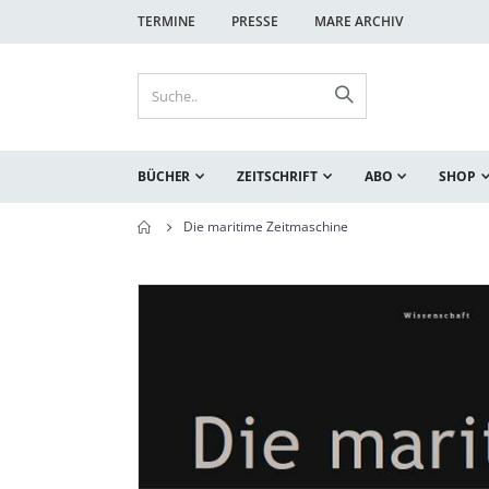
TERMINE
PRESSE
MARE ARCHIV
BÜCHER
ZEITSCHRIFT
ABO
SHOP
Die maritime Zeitmaschine
Zum
Zum
Ende
Anfang
der
der
Bildgalerie
Bildgalerie
springen
springen