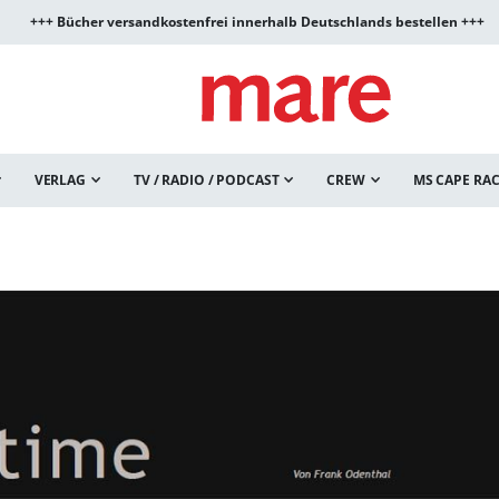
+++ Bücher versandkostenfrei innerhalb Deutschlands bestellen +++
VERLAG
TV / RADIO / PODCAST
CREW
MS CAPE RA