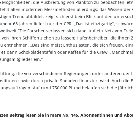
he Möglichkeiten, die Ausbreitung von Plankton zu beobachten, e
 fehlt allen modernen Messmethoden allerdings: das Wissen der
igen Trend abbildet, zeigt sich erst beim Blick auf den unters
hr 63 Jahren liefert nur der CPR. „Das ist einzigartig“, schwärmt
tweit.“Die Forscher verlassen sich dabei auf ein Netz von Freiw
R von ihren Schiffen ziehen zu lassen; Hafenbetreiber, die ihnen 
zu entnehmen. „Das sind meist Enthusiasten, die sich freuen, ein
 es dann Schokoladentafeln oder Kaffee für die Crew. „Manchmal“
zungsmitglieder ein.“
e Stiftung, die von verschiedenen Regierungen, unter anderen der
tituten sowie durch private Spenden finanziert wird. Auch die 
hungsaufträgen. Auf rund 750 000 Pfund belaufen sich die jährl
anzen Beitrag lesen Sie in mare No. 145. Abonnentinnen und Ab