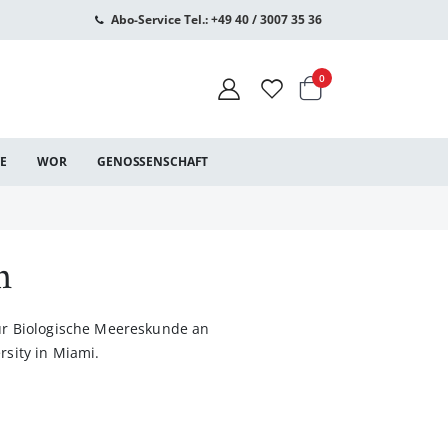
Abo-Service Tel.: +49 40 / 3007 35 36
Warenkorb
Artikel
0
CE
WOR
GENOSSENSCHAFT
m
 für Biologische Meereskunde an
rsity in Miami.