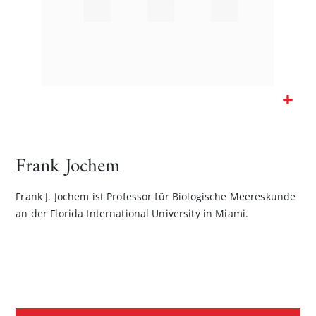
Zum
Anfang
der
Frank Jochem
Bildgalerie
springen
Frank J. Jochem ist Professor für Biologische Meereskunde
an der Florida International University in Miami.