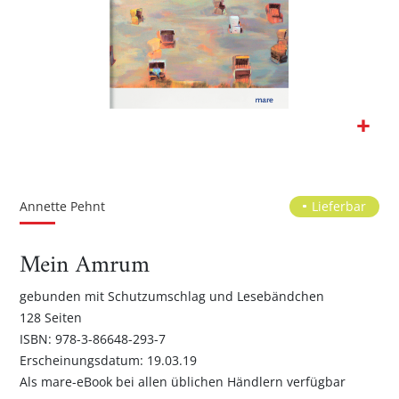
Zum
Anfang
der
Annette Pehnt
Lieferbar
Bildgalerie
springen
Mein Amrum
gebunden mit Schutzumschlag und Lesebändchen
128 Seiten
ISBN: 978-3-86648-293-7
Erscheinungsdatum: 19.03.19
Als mare-eBook bei allen üblichen Händlern verfügbar