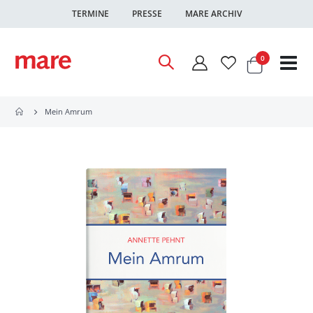
TERMINE
PRESSE
MARE ARCHIV
Warenkor
Artikel
0
Nav
ums
Mein Amrum
Zum
Ende
der
Bildgalerie
springen