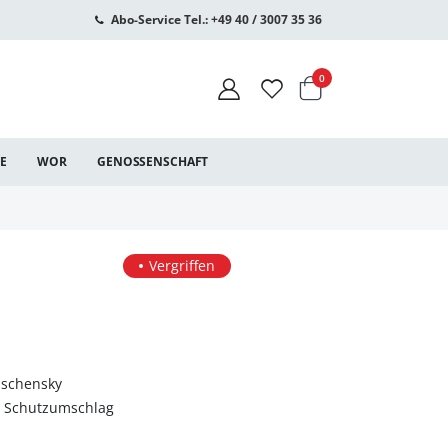
Abo-Service Tel.: +49 40 / 3007 35 36
Warenkorb
Artikel
0
CE
WOR
GENOSSENSCHAFT
Vergriffen
ischensky
t Schutzumschlag