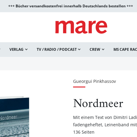
+++ Bücher versandkostenfrei innerhalb Deutschlands bestellen +++
VERLAG
TV / RADIO / PODCAST
CREW
MS CAPE RA
Gueorgui Pinkhassov
Nordmeer
Mit einem Text von Dimitri Lad
fadengeheftet, Leinenband mi
136 Seiten