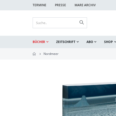
TERMINE
PRESSE
MARE ARCHIV
BÜCHER
ZEITSCHRIFT
ABO
SHOP
Nordmeer
Zum
Ende
der
Bildgalerie
springen