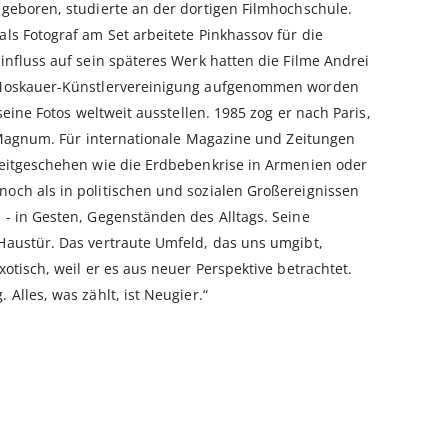
geboren, studierte an der dortigen Filmhochschule.
ls Fotograf am Set arbeitete Pinkhassov für die
nfluss auf sein späteres Werk hatten die Filme Andrei
 Moskauer-Künstlervereinigung aufgenommen worden
seine Fotos weltweit ausstellen. 1985 zog er nach Paris,
r Magnum. Für internationale Magazine und Zeitungen
Zeitgeschehen wie die Erdbebenkrise in Armenien oder
och als in politischen und sozialen Großereignissen
- in Gesten, Gegenständen des Alltags. Seine
Haustür. Das vertraute Umfeld, das uns umgibt,
otisch, weil er es aus neuer Perspektive betrachtet.
Alles, was zählt, ist Neugier.“