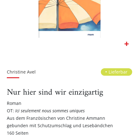
Zum
Anfang
der
Christine Avel
Lieferbar
Bildgalerie
springen
Nur hier sind wir einzigartig
Roman
OT:
Ici seulement nous sommes uniques
Aus dem Französischen von Christine Ammann
gebunden mit Schutzumschlag und Lesebändchen
160 Seiten