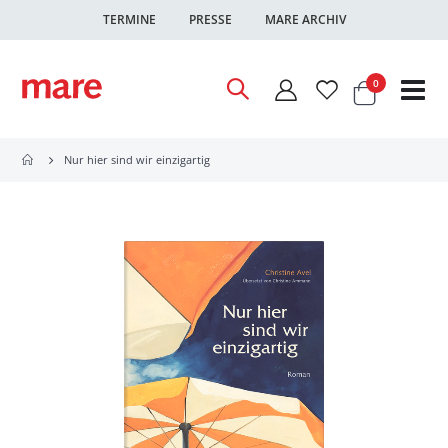
TERMINE
PRESSE
MARE ARCHIV
Warenkor
Artikel
0
Nav
ums
Nur hier sind wir einzigartig
Zum
Ende
der
Bildgalerie
springen